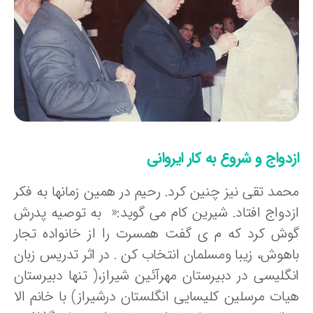
دواج و شروع به کار ایروانی
حمد تقی نیز چنین کرد. رحیم در همین زمانها به فکر
زدواج افتاد. شیرین کام می گوید:« به توصیه پدرش
وش کرد که م ی گفت همسرت را از خانواده تجار
اهوش، زیبا ومسلمان انتخاب کن . در اثر تدریس زبان
نگلیسی در دبیرستان مهرآئین شیراز،( تنها دبیرستان
یات مرسلین کلیسایی انگلستان درشیراز) با خانم الا