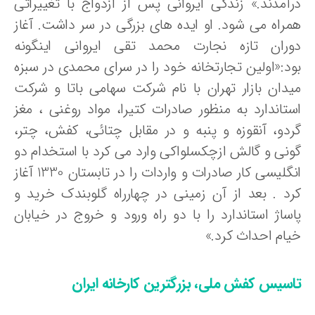
رآمدند.» زندگی ایروانی پس از ازدواج با تغییراتی
مراه می شود. او ایده های بزرگی در سر داشت. آغاز
وران تازه نجارت محمد تقی ایروانی اینگونه
ود:«اولین تجارتخانه خود را در سرای محمدی در سبزه
یدان بازار تهران با نام شرکت سهامی باتا و شرکت
ستاندارد به منظور صادرات کتیرا، مواد روغنی ، مغز
ردو، آنقوزه و پنبه و در مقابل چتائی، کفش، چتر،
ونی و گالش ازچکسلواکی وارد می کرد با استخدام دو
انگلیسی کار صادرات و واردات را در تابستان 1330 آغاز
رد . بعد از آن زمینی در چهارراه گلوبندک خرید و
اساژ استاندارد را با دو راه ورود و خروج در خیابان
یام احداث کرد.»
اسیس کفش ملی، بزرگترین کارخانه ایران