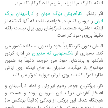
نکه «کار کنیم تا پولدار شویم تا دیگر کار نکنیم!».
گر زندگی
کارآفرینان بزرگ جهان
و
کارآفرینان بزرگ
ران
را بررسی کنیم، در خواهیم یافت که آنها گذشته از
ینکه «عاشق» هستند، تمرکزشان روی پول نیست بلکه
یقاً برروی خود کار است.
نسان بدون کار، تقریباً خود را بدون استفاده تصور می
ند. بسیاری از
شکستهایی که مدیران
در اداره کردن
رکتها و برندهای خود می خورند، دقیقاً به همین
وضوع باز میگردد. مدیران به جای اینکه روی ارزش
ار» تمرکز کنند، برروی ارزش «پول» تمرکز می کنند.
ار، بزرگترین جوهر رحیم ایراونی و تمام کارآفرینان و
فتخار آفرینان بزرگ این سرزمین بوده و هست و
یچگاه هدف این بزرگان از زندگی (دقیقاً برعکس ما)
ول نبوده و نیست! علت اینکه ما موفق نمی شویم