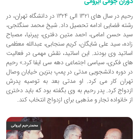
وران جوانی ایروانی
رحیم در سال های 1321 الی 1324 در دانشگاه تهران، در
شته قضایی ادامه تحصیل داد. شیخ محمد سنگلجی،
ید حسن امامی، احمد متین دفتری، پیرنیا، مصباح
اده، سید علی شایگان، کریم سنجابی، عبدالله معظمی
ساتید وی بودند. این اساتید، نقش مهمی در فعالیت
ای فکری، سیاسی اجتماعی دهه سی ایفا کرد.» رحیم
ر دوره دانشجویی مدتی در پمپ بنزین خیابان وصال
هران کار می کرد. او مدتی بعد به توصیه پدرش
زدواج کرد. پدر رحیم به وی بگفته بود که باید دختری
 خانواده تجار و مذهبی برای ازدواج انتخاب کند.