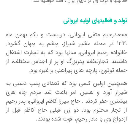
الیتها و اثرات وی در تاریخ ایران ، آشنا خواهیم شد.
لد و فعالیتهای اولیه ایروانی
حمدرحیم متقی ایروانی، دربیست و یکم بهمن ماه
1299 در محله مشیر شیراز، چشم به جهان گشود.
انواده رحیم ایروانی، سالها بود که به تجارت اشتغال
اشتند. تجارتخانه پدربزرگ او پر از اجناس مختلف، از
مله توتون، پارچه های پیراهنی و غیره بود.
مچنین اولین کسی بود که تعدادی پمپ دستی به
یراز آورد و همین امر باعث شد مردم چاه های
یشتری حفر کردند . حاج میرزا کاظم ایروانی، پدر رحیم
ز تجار محترم بود. دو زن قبلی حاج کاظم قبل از
زدواج وی با مادر رحیم، فوت شده بودند.