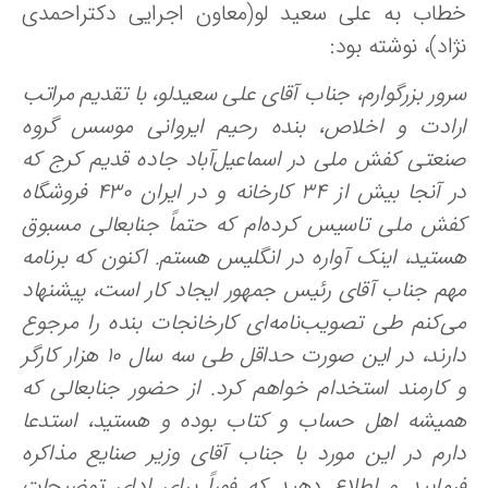
طاب به علی سعید لو(معاون اجرایی دکتراحمدی
اد)، نوشته بود:
رور بزرگوارم، جناب آقای علی سعیدلو، با تقدیم مراتب
رادت و اخلاص، بنده رحیم ایروانی موسس گروه
نعتی کفش ملی در اسماعیل‌آباد جاده قدیم کرج که
در آنجا بیش از ۳۴ کارخانه و در ایران ۴۳۰ فروشگاه
فش ملی تاسیس کرده‌ام که حتماً جنابعالی مسبوق
ستید، اینک آواره در انگلیس هستم. اکنون که برنامه
هم جناب آقای رئیس جمهور ایجاد کار است، پیشنهاد
ی‌کنم طی تصویب‌نامه‌ای کارخانجات بنده را مرجوع
دارند، در این صورت حداقل طی سه سال 10 هزار کارگر
 کارمند استخدام خواهم کرد. از حضور جنابعالی که
میشه اهل حساب و کتاب بوده و هستید، استدعا
ارم در این مورد با جناب آقای وزیر صنایع مذاکره
رمایید و اطلاع دهید که فوراً برای ادای توضیحات