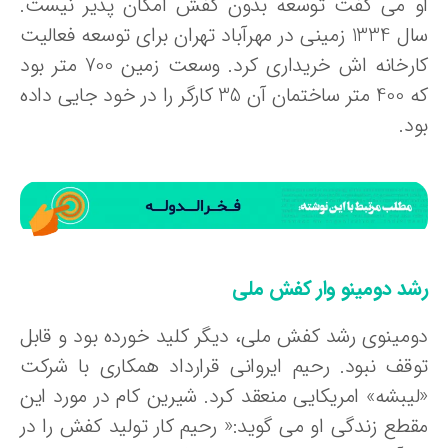
و می گفت توسعه بدون کفش امکان پذیر نیست.
سال 1334 زمینی در مهرآباد تهران برای توسعه فعالیت
کارخانه اش خریداری کرد. وسعت زمین 700 متر بود
که 400 متر ساختمان آن 35 کارگر را در خود جایی داده
د.
شد دومینو وار کفش ملی
ومینوی رشد کفش ملی، دیگر کلید خورده بود و قابل
وقف نبود. رحیم ایروانی قرارداد همکاری با شرکت
لیبشه» امریکایی منعقد کرد. شیرین کام در مورد این
قطع زندگی او می گوید:« رحیم کار تولید کفش را در