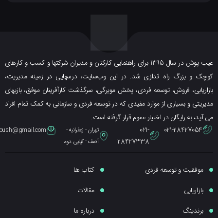
عیب پوش در سال 1395 برای راهنمایی کارکنان و مدیران شرکتها و کسب و کارهای
ک و بزرگ راه اندازی شد. در این وب‌سایت، درسهایی در زمینه مدیریت،
ریابی، فروش، توسعه فردی، پخش مویرگی، سرگذشت کارآفرینان موفق، بازیهای
یتی و بسیاری از موارد مفیدی که در توسعه فردی و سازمانی به کمک تمام افراد
ید، به رایگان در اختیار عموم قرار گرفته است.
021-
021-28427054
تهران - زعفرانیه -
eybpoush@gmail.com
28427338
آصف - کیایی دوم
موفقیت و توسعه فردی
کتاب ها
بازاریابی
مقالات
برندینگ
درباره ما