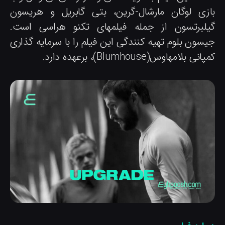
ازی لوگان مارشال-گرین، بتی گابریل و هریسون
یلبرتسون از جمله فیلمهای تکنو هراسی است.
یسون بلوم تهیه کنندگی این فیلم را با سرمایه گذاری
انی بلامهاوس(Blumhouse)، برعهده دارد.