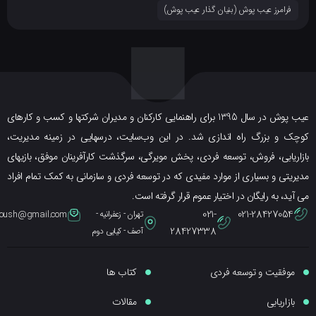
فرامرز عیب پوش (بنیان گذار عیب پوش​)
عیب پوش در سال 1395 برای راهنمایی کارکنان و مدیران شرکتها و کسب و کارهای
ک و بزرگ راه اندازی شد. در این وب‌سایت، درسهایی در زمینه مدیریت،
ریابی، فروش، توسعه فردی، پخش مویرگی، سرگذشت کارآفرینان موفق، بازیهای
یتی و بسیاری از موارد مفیدی که در توسعه فردی و سازمانی به کمک تمام افراد
ید، به رایگان در اختیار عموم قرار گرفته است.
021-
021-28427054
تهران - زعفرانیه -
eybpoush@gmail.com
28427338
آصف - کیایی دوم
موفقیت و توسعه فردی
کتاب ها
بازاریابی
مقالات