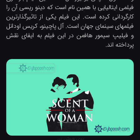
یلمی ایتالیایی با همین نام است که دینو ریسی آن را
ارگردانی کرده است. این فیلم یکی از تاثیرگذارترین
یلمهای سینمای جهان است. آل پاچینو، کریس اودانل
 فیلیپ سیمور هافمن در این فیلم به ایفای نقش
داخته اند.
بوی خوش زن