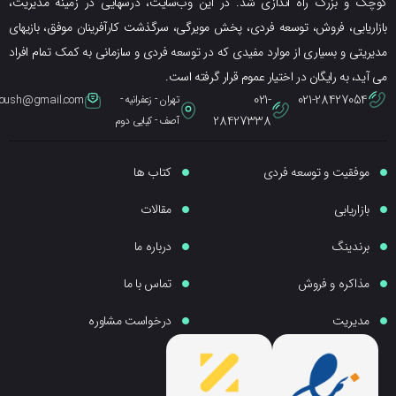
ک و بزرگ راه اندازی شد. در این وب‌سایت، درسهایی در زمینه مدیریت،
ریابی، فروش، توسعه فردی، پخش مویرگی، سرگذشت کارآفرینان موفق، بازیهای
یتی و بسیاری از موارد مفیدی که در توسعه فردی و سازمانی به کمک تمام افراد
ید، به رایگان در اختیار عموم قرار گرفته است.
021-
021-28427054
تهران - زعفرانیه -
eybpoush@gmail.com
28427338
آصف - کیایی دوم
موفقیت و توسعه فردی
کتاب ها
بازاریابی
مقالات
برندینگ
درباره ما
مذاکره و فروش
تماس با ما
مدیریت
درخواست مشاوره