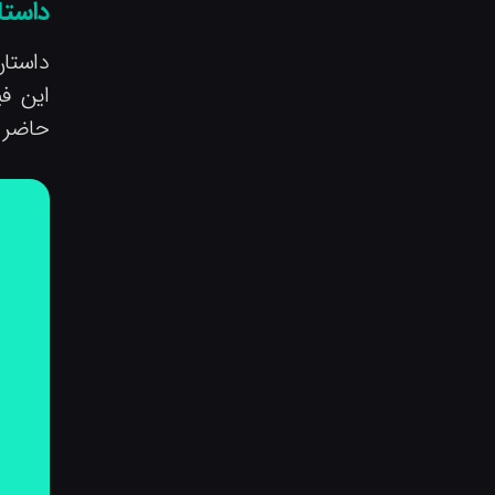
داستا
داستان
این فی
حاضر م