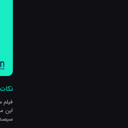
نکات 
فیلم س
این مس
سیصد س