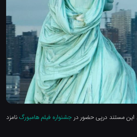
جشنواره فیلم هامبورگ
نامزد