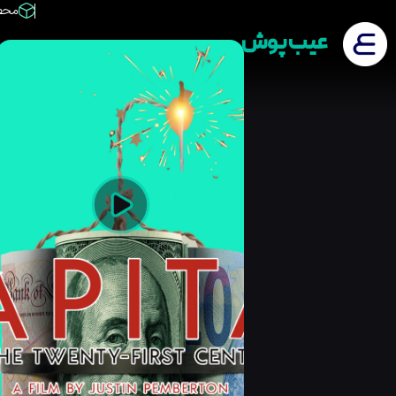
محص
عیب پوش