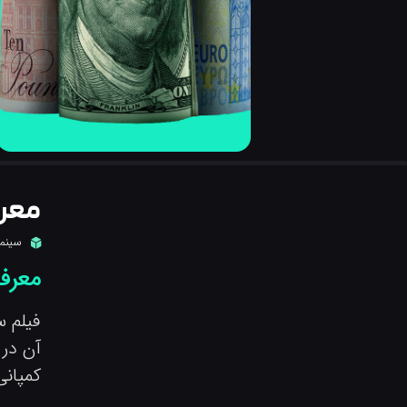
معرف
سینما
معرف
فیلم س
آن در قرن 
کمپان