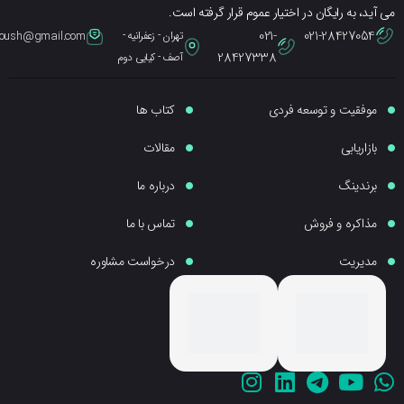
ید، به رایگان در اختیار عموم قرار گرفته است.
021-
021-28427054
تهران - زعفرانیه -
eybpoush@gmail.com
28427338
آصف - کیایی دوم
موفقیت و توسعه فردی
کتاب ها
بازاریابی
مقالات
برندینگ
درباره ما
مذاکره و فروش
تماس با ما
مدیریت
درخواست مشاوره