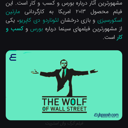
شهورترین آثار درباره بورس و کسب و کار است. این
م محصول 2013 امریکا به کارگردانی
مارتین
سکورسیزی
و بازی درخشان
لئوناردو دی کاپریو
، یکی
ز مشهورترین فیلمهای سینما درباره
بورس
و
کسب و
ر
است.
فیلم گرگ وال استریت