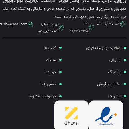
ریابی، فروش، توسعه فردی، پخش مویرگی، سرگذشت کارآفرینان موفق، بازیهای
یتی و بسیاری از موارد مفیدی که در توسعه فردی و سازمانی به کمک تمام افراد
ید، به رایگان در اختیار عموم قرار گرفته است.
021-
021-28427054
تهران - زعفرانیه -
eybpoush@gmail.com
28427338
آصف - کیایی دوم
موفقیت و توسعه فردی
کتاب ها
بازاریابی
مقالات
برندینگ
درباره ما
مذاکره و فروش
تماس با ما
مدیریت
درخواست مشاوره