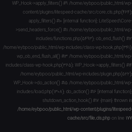
WP_Hook->apply_filters() #9 /home/eybpoo/public_html
content/plugins/litespeed-cache/src/core.cls.php(
apply_filters() #10 [internal function]: LiteSpeed\
>send_headers_force() #11 /home/eybpoo/public_html
includes/functions.php(5493): ob_end_flush(
/home/eybpoo/public_html/wp-includes/class-wp-hook.php(3
wp_ob_end_flush_all() #13 /home/eybpoo/public_html
includes/class-wp-hook.php(365): WP_Hook->apply_filters()
/home/eybpoo/public_html/wp-includes/plugin.php(5
WP_Hook->do_action() #15 /home/eybpoo/public_html
includes/load.php(1308): do_action() #16 [internal funct
shutdown_action_hook() #17 {main} throw
/home/eybpoo/public_html/wp-content/plugins/litesp
cache/src/file.cls.php
on lin