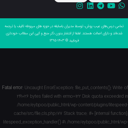
می درس‌های عیب پوش، توسط مدیران باسابقه در حوزه های مربوطه تالیف یا ترجمه
ه‌اند و دارای اصالت هستند. لطفا از انتشار بدون ذکر منبع و کپی این مطالب خودداری
فرمایید © 1403-1395
Fatal error
: Uncaught ErrorException: file_put_contents(): Wri
241026 bytes failed with errno=122 Disk quota exceed
/home/eybpoo/public_html/wp-content/plugins/litesp
cache/src/file.cls.php:177 Stack trace: #0 [internal funct
litespeed_exception_handler() #1 /home/eybpoo/public_html