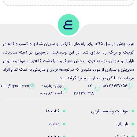
عیب پوش در سال 1395 برای راهنمایی کارکنان و مدیران شرکتها و کسب و کارهای
ک و بزرگ راه اندازی شد. در این وب‌سایت، درسهایی در زمینه مدیریت،
ریابی، فروش، توسعه فردی، پخش مویرگی، سرگذشت کارآفرینان موفق، بازیهای
یتی و بسیاری از موارد مفیدی که در توسعه فردی و سازمانی به کمک تمام افراد
ید، به رایگان در اختیار عموم قرار گرفته است.
021-
021-28427054
تهران - زعفرانیه -
eybpoush@gmail.com
28427338
آصف - کیایی دوم
موفقیت و توسعه فردی
کتاب ها
بازاریابی
مقالات
برندینگ
درباره ما